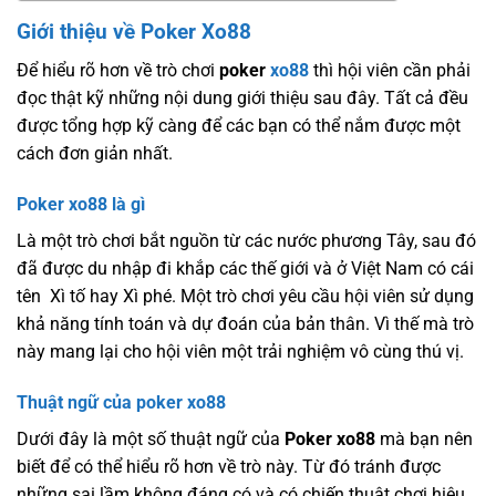
Giới thiệu về Poker Xo88
Để hiểu rõ hơn về trò chơi
poker
xo88
thì hội viên cần phải
đọc thật kỹ những nội dung giới thiệu sau đây. Tất cả đều
được tổng hợp kỹ càng để các bạn có thể nắm được một
cách đơn giản nhất.
Poker xo88 là gì
Là một trò chơi bắt nguồn từ các nước phương Tây, sau đó
đã được du nhập đi khắp các thế giới và ở Việt Nam có cái
tên Xì tố hay Xì phé. Một trò chơi yêu cầu hội viên sử dụng
khả năng tính toán và dự đoán của bản thân. Vì thế mà trò
này mang lại cho hội viên một trải nghiệm vô cùng thú vị.
Thuật ngữ của poker xo88
Dưới đây là một số thuật ngữ của
Poker xo88
mà bạn nên
biết để có thể hiểu rõ hơn về trò này. Từ đó tránh được
những sai lầm không đáng có và có chiến thuật chơi hiệu