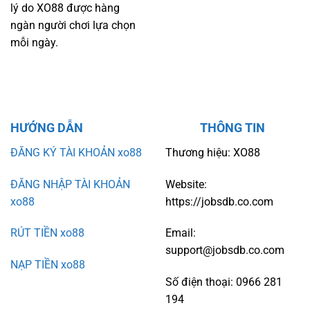
lý do XO88 được hàng
ngàn người chơi lựa chọn
mỗi ngày.
HƯỚNG DẪN
THÔNG TIN
ĐĂNG KÝ TÀI KHOẢN xo88
Thương hiệu: XO88
ĐĂNG NHẬP TÀI KHOẢN
Website:
xo88
https://jobsdb.co.com
RÚT TIỀN xo88
Email:
support@jobsdb.co.com
NẠP TIỀN xo88
Số điện thoại: 0966 281
194