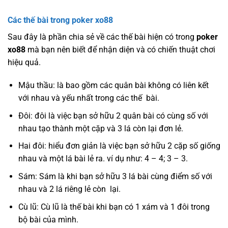
Các thế bài trong poker xo88
Sau đây là phần chia sẻ về các thế bài hiện có trong
poker
xo88
mà bạn nên biết để nhận diện và có chiến thuật chơi
hiệu quả.
Mậu thầu: là bao gồm các quân bài không có liên kết
với nhau và yếu nhất trong các thế bài.
Đôi: đôi là việc bạn sở hữu 2 quân bài có cùng số với
nhau tạo thành một cặp và 3 lá còn lại đơn lẻ.
Hai đôi: hiểu đơn giản là việc bạn sở hữu 2 cặp số giống
nhau và một lá bài lẻ ra. ví dụ như: 4 – 4; 3 – 3.
Sám: Sám là khi bạn sở hữu 3 lá bài cùng điểm số với
nhau và 2 lá riêng lẻ còn lại.
Cù lũ: Cù lũ là thế bài khi bạn có 1 xám và 1 đôi trong
bộ bài của mình.