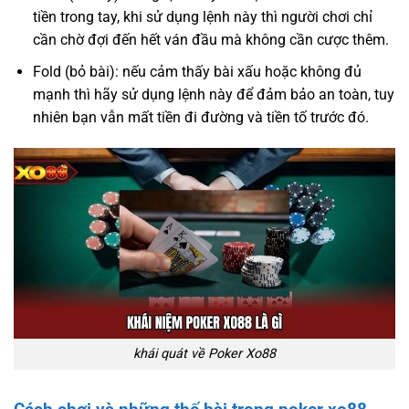
tiền trong tay, khi sử dụng lệnh này thì người chơi chỉ
cần chờ đợi đến hết ván đầu mà không cần cược thêm.
Fold (bỏ bài): nếu cảm thấy bài xấu hoặc không đủ
mạnh thì hãy sử dụng lệnh này để đảm bảo an toàn, tuy
nhiên bạn vẫn mất tiền đi đường và tiền tố trước đó.
khái quát về Poker Xo88