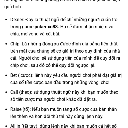
quả hơn.
Dealer: Đây là thuật ngữ để chỉ những người cuản trò
trong game
poker xo88.
Họ sẽ đảm nhận nhiệm vụ
chia, mở vòng và xét bài.
Chip: Là những đồng xu được định giá bằng tiền thật,
trên mặt của chúng sẽ có giá trị theo quy định của nhà
cái. Người chơi sẽ sử dụng tiền của mình để quy đổi ra
chip chơi, sau đó có thể quy đổi ngược lại.
Bet ( cược): lệnh này yêu cầu người chơi phải đặt giá trị
của số tiền cược ban đầu trong những vòng chơi.
Call (theo): sử dụng thuật ngữ này khi bạn muốn theo
số tiền cược mà người chơi khác đã đặt ra.
Raise (tố): Nếu bạn muốn tăng số cược của bản thân
lên thêm và hơn đối thủ thì hãy dùng lệnh này.
All in (tất tay): dùng lệnh này khi bạn muốn cá hết số