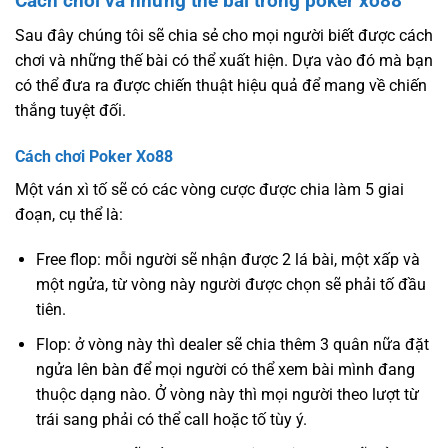
Cách chơi và những thế bài trong poker xo88
Sau đây chúng tôi sẽ chia sẻ cho mọi người biết được cách
chơi và những thế bài có thể xuất hiện. Dựa vào đó mà bạn
có thể đưa ra được chiến thuật hiệu quả để mang về chiến
thắng tuyệt đối.
Cách chơi Poker Xo88
Một ván xì tố sẽ có các vòng cược được chia làm 5 giai
đoạn, cụ thể là:
Free flop: mỗi người sẽ nhận được 2 lá bài, một xấp và
một ngửa, từ vòng này người được chọn sẽ phải tố đầu
tiên.
Flop: ở vòng này thì dealer sẽ chia thêm 3 quân nữa đặt
ngửa lên bàn để mọi người có thể xem bài mình đang
thuộc dạng nào. Ở vòng này thì mọi người theo lượt từ
trái sang phải có thể call hoặc tố tùy ý.