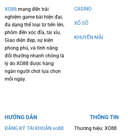
Nắm
Rõ
CASINO
XO88
mang đến trải
nghiệm game bài hiện đại,
XỔ SỐ
đa dạng thể loại từ tiến lên,
phỏm đến xóc đĩa, tài xỉu.
KHUYẾN MÃI
Giao diện đẹp, sự kiện
phong phú, và tính năng
đổi thưởng nhanh chóng là
lý do XO88 được hàng
ngàn người chơi lựa chọn
mỗi ngày.
HƯỚNG DẪN
THÔNG TIN
ĐĂNG KÝ TÀI KHOẢN xo88
Thương hiệu: XO88