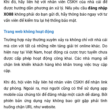
Khi đó, hãy liên hệ với nhân viên CSKH của nhà cái để
được hướng dẫn phương án xử lý. Nếu yêu cầu
đăng nhập
XO88
không phải do bạn gửi đi, hãy thông báo ngay với tư
vấn viên để kiểm tra lại hệ thống bảo mật.
Trang web không hoạt động
Trường hợp này thường xuyên xảy ra không chỉ với nhà cái
mà còn với tất cả những nền tảng giải trí online khác. Do
hiện nay tại Việt Nam, hoạt động cá cược trực tuyến chưa
được cấp phép hoạt động công khai. Các nhà mạng sẽ
chặn link khiến khách hàng khó khăn trong việc truy cập
cập.
Khi đó, hội viên hãy liên hệ nhân viên CSKH để nhận link
dự phòng. Ngoài ra, mọi người cũng có thể sử dụng app
mobile của chúng tôi để đăng nhập một cách dễ dàng. Bởi
phiên bản ứng dụng này không bao giờ gặp phải tình
huống chặn URL như website.