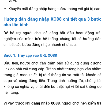
về ví.
Khuyến mãi đăng nhập hàng tuần/ tháng với giá trị cao.
Hướng dẫn đăng nhập XO88 chi tiết qua 3 bước
cho tân binh
Để hỗ trợ người chơi dễ dàng bắt đầu hoạt động trải
nghiệm của mình trên hệ thống, chúng tôi sẽ hướng dẫn
chi tiết các bước đăng nhập nhanh như sau:
Bước 1: Truy cập vào URL XO88
Đầu tiên, người chơi cần đảm bảo sử dụng đúng đường
link do nhà cái cung cấp. Tránh nhất trường hợp vào nhầm
trang giả mạo khiến bị rò rỉ thông tin và mất tài khoản cá
cược vô cùng đáng tiếc. Trong tình huống đó, chúng tôi
không có nghĩa vụ phải đền bù thiệt hại vì lỗi sai không do
nền tảng.
Vì vậy, trước khi
đăng nhập XO88
, người chơi nên kiểm tra