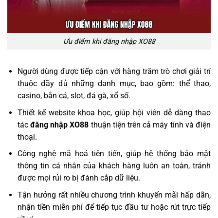
Ưu điểm khi đăng nhập XO88
Người dùng được tiếp cận với hàng trăm trò chơi giải trí
thuộc đầy đủ những danh mục, bao gồm: thể thao,
casino, bắn cá, slot, đá gà, xổ số.
Thiết kế website khoa học, giúp hội viên dễ dàng thao
tác
đăng nhập XO88
thuận tiện trên cả máy tính và điện
thoại.
Công nghệ mã hoá tiên tiến, giúp hệ thống bảo mật
thông tin cá nhân của khách hàng luôn an toàn, tránh
được mọi rủi ro bị đánh cắp dữ liệu.
Tận hưởng rất nhiều chương trình khuyến mãi hấp dẫn,
nhận tiền miễn phí để tiếp tục đầu tư hoặc rút trực tiếp