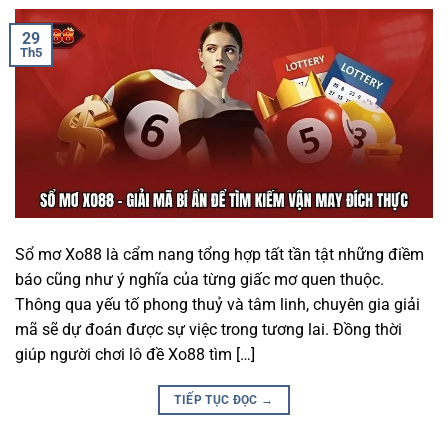
29
Th5
Sổ mơ Xo88 là cẩm nang tổng hợp tất tần tật những điềm
báo cũng như ý nghĩa của từng giấc mơ quen thuộc.
Thông qua yếu tố phong thuỷ và tâm linh, chuyên gia giải
mã sẽ dự đoán được sự việc trong tương lai. Đồng thời
giúp người chơi lô đề Xo88 tìm […]
TIẾP TỤC ĐỌC
→