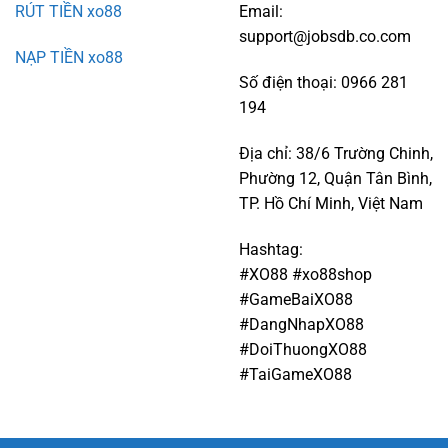
RÚT TIỀN xo88
Email:
support@jobsdb.co.com
NẠP TIỀN xo88
Số điện thoại: 0966 281
194
Địa chỉ: 38/6 Trường Chinh,
Phường 12, Quận Tân Bình,
TP. Hồ Chí Minh, Việt Nam
Hashtag:
#XO88 #xo88shop
#GameBaiXO88
#DangNhapXO88
#DoiThuongXO88
#TaiGameXO88