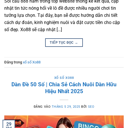
Soi cầu 888 nằm trong top website thống kê kết quả, cập
nhật tin tức nóng hổi về lô đề được nhiều người chơi tin
tưởng lựa chọn. Tại đây, bạn sẽ được hướng dẫn chi tiết
cách dự đoán, kinh nghiệm nuôi và đặt cược tiền cho cặp
số đẹp. Xo88 sẽ cập nhật […]
TIẾP TỤC ĐỌC
→
Đăng trong
xổ số Xo88
XỔ SỐ XO88
Dàn Đề 50 Số | Chia Sẻ Cách Nuôi Dàn Hữu
Hiệu Nhất 2025
ĐĂNG VÀO
THÁNG 5 29, 2025
BỞI
SEO
29