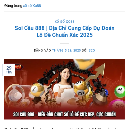
Đăng trong
xổ số Xo88
XỔ SỐ XO88
Soi Cầu 888 | Địa Chỉ Cung Cấp Dự Đoán
Lô Đề Chuẩn Xác 2025
ĐĂNG VÀO
THÁNG 5 29, 2025
BỞI
SEO
29
Th5