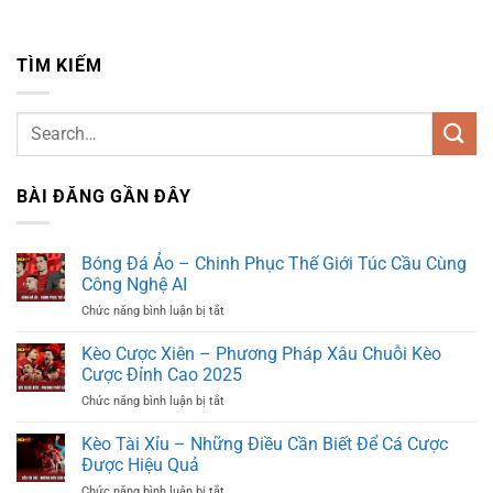
TÌM KIẾM
BÀI ĐĂNG GẦN ĐÂY
Bóng Đá Ảo – Chinh Phục Thế Giới Túc Cầu Cùng
Công Nghệ AI
Chức năng bình luận bị tắt
ở
Bóng
Đá
Kèo Cược Xiên – Phương Pháp Xâu Chuỗi Kèo
Ảo
Cược Đỉnh Cao 2025
–
Chức năng bình luận bị tắt
ở
Chinh
Kèo
Phục
Cược
Kèo Tài Xỉu – Những Điều Cần Biết Để Cá Cược
Thế
Xiên
Giới
Được Hiệu Quả
–
Túc
Chức năng bình luận bị tắt
ở