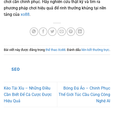
chơi cần chinh phục. Hãy nghiên cứu thật kỹ và tìm ra
phương pháp chơi hiệu quả để rinh thưởng khủng tại nền
tảng của
xo88
.
Bài viết này được đăng trong
thể thao Xo88
. Đánh dấu
liên kết thường trực
.
SEO
Kèo Tài Xỉu – Những Điều
Bóng Đá Ảo – Chinh Phục
Cần Biết Để Cá Cược Được
Thế Giới Túc Cầu Cùng Công
Hiệu Quả
Nghệ AI