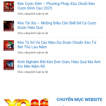
Đá
Kèo Cược Xiên – Phương Pháp Xâu Chuỗi Kèo
Ảo
Cược Đỉnh Cao 2025
–
Chức năng bình luận bị tắt
ở
Chinh
Kèo
Phục
Cược
Kèo Tài Xỉu – Những Điều Cần Biết Để Cá Cược
Thế
Xiên
Giới
Được Hiệu Quả
–
Túc
Chức năng bình luận bị tắt
ở
Phương
Cầu
Kèo
Pháp
Cùng
Tài
Kèo Tỷ Số Và Các Mẹo Dự Đoán Chuẩn Xác Từ
Xâu
Công
Xỉu
Chuỗi
Bet Thủ Lâu Năm
Nghệ
–
Kèo
AI
Chức năng bình luận bị tắt
ở
Những
Cược
Kèo
Điều
Đỉnh
Tỷ
Kinh Nghiệm Bắt Kèo Đơn Giản, Hiệu Quả Mà Anh
Cần
Cao
Số
Biết
Em Nên Nắm Rõ
2025
Và
Để
Chức năng bình luận bị tắt
ở
Các
Cá
Kinh
Mẹo
Cược
Nghiệm
Dự
Được
Bắt
Đoán
Hiệu
Kèo
Chuẩn
Quả
Đơn
Xác
Giản,
Từ
CHUYÊN MỤC WEBSITE
Hiệu
Bet
Quả
Thủ