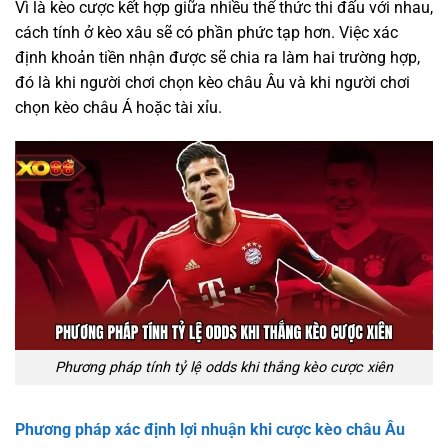
Vì là kèo cược kết hợp giữa nhiều thể thức thi đấu với nhau,
cách tính ở kèo xâu sẽ có phần phức tạp hơn. Việc xác
định khoản tiền nhận được sẽ chia ra làm hai trường hợp,
đó là khi người chơi chọn kèo châu Âu và khi người chơi
chọn kèo châu Á hoặc tài xỉu.
Phương pháp tính tỷ lệ odds khi thắng kèo cược xiên
Phương pháp xác định lợi nhuận khi cược kèo châu Âu