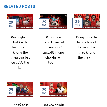
RELATED POSTS
29
29
29
Th5
Th5
Th5
Kinh nghiệm
Kèo tài xỉu
Bóng đá ảo từ
bắt kèo là
đang khiến rất
lâu đã là một
hành trang
nhiều người
bộ môn thể
không thể
tại xo88 mong
thao không
thiếu của bất
chờ khi liên
thể thay [...]
cứ cược thủ
tục [...]
[...]
29
29
Th5
Th5
Kèo tỷ số là
Bắt kèo chuẩn