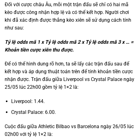
Đối với cược châu Âu, mỗi một trận đấu sẽ chỉ có hai mã
kèo được công nhận hợp lệ và có thể kết hợp. Người chơi
khi đã xác định được thắng kèo xiên sẽ sử dụng cách tính
như sau:
Tỷ lệ odds mã 1 x Tỷ lệ odds mã 2 x Tỷ lệ odds mã 3 x … =
Khoản tiền cược xiên thu được.
Để có thể hình dung rõ hơn, ta sẽ lấy các trận đấu sau để
kết hợp và áp dụng thuật toán trên để tính khoản tiền cược
nhận được. Trận đấu giữa Liverpool vs Crystal Palace ngày
25/05 lúc 22h00 gồm tỷ lệ 1×2 là:
Liverpool: 1.44.
Crystal Palace: 6.00.
Cuộc đấu giữa Athletic Bilbao vs Barcelona ngày 26/05 lúc
02h00 với tỷ lệ 1×2 là: