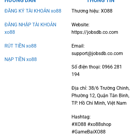
HƯỚNG DẪN
THÔNG TIN
ĐĂNG KÝ TÀI KHOẢN xo88
Thương hiệu: XO88
ĐĂNG NHẬP TÀI KHOẢN
Website:
xo88
https://jobsdb.co.com
RÚT TIỀN xo88
Email:
support@jobsdb.co.com
NẠP TIỀN xo88
Số điện thoại: 0966 281
194
Địa chỉ: 38/6 Trường Chinh,
Phường 12, Quận Tân Bình,
TP. Hồ Chí Minh, Việt Nam
Hashtag:
#XO88 #xo88shop
#GameBaiXO88