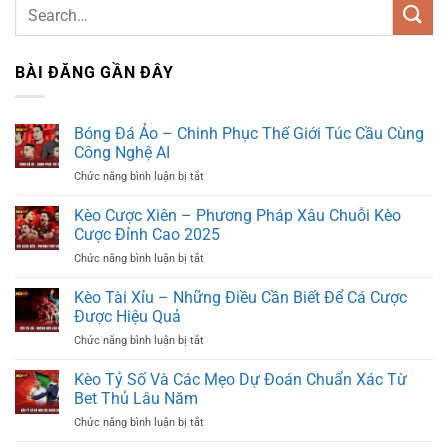
BÀI ĐĂNG GẦN ĐÂY
Bóng Đá Ảo – Chinh Phục Thế Giới Túc Cầu Cùng
Công Nghệ AI
Chức năng bình luận bị tắt
ở
Bóng
Đá
Kèo Cược Xiên – Phương Pháp Xâu Chuỗi Kèo
Ảo
Cược Đỉnh Cao 2025
–
Chức năng bình luận bị tắt
ở
Chinh
Kèo
Phục
Cược
Kèo Tài Xỉu – Những Điều Cần Biết Để Cá Cược
Thế
Xiên
Giới
Được Hiệu Quả
–
Túc
Chức năng bình luận bị tắt
ở
Phương
Cầu
Kèo
Pháp
Cùng
Tài
Kèo Tỷ Số Và Các Mẹo Dự Đoán Chuẩn Xác Từ
Xâu
Công
Xỉu
Chuỗi
Bet Thủ Lâu Năm
Nghệ
–
Kèo
AI
Chức năng bình luận bị tắt
ở
Những
Cược
Kèo
Điều
Đỉnh