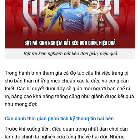
Bật mí kinh nghiệm bắt kèo đơn giản, hiệu quả
Trong hành trình tham gia cá độ túc cầu thì việc trang bị
cho bản thân những mẹo chuẩn xác là điều vô cùng cần
thiết. Các bí quyết dưới đây sẽ giúp mọi người hạn chế rủi
ro, nâng cao khả năng thắng cũng như giành được kết quả
như mong đợi:
Cần dành thời gian phân tích kỹ thông tin hai bên
Trước khi xuống tiền, điều quan trọng nhất dân chơi cần
làm đó chính là nghiên cứu tổng thể về hai đội. Những