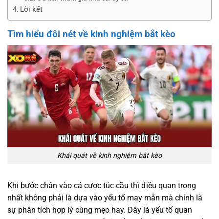
Lời kết
Tìm hiểu đôi nét về kinh nghiệm bắt kèo
Khái quát về kinh nghiệm bắt kèo
Khi bước chân vào cá cược túc cầu thì điều quan trọng
nhất không phải là dựa vào yếu tố may mắn mà chính là
sự phân tích hợp lý cùng mẹo hay. Đây là yếu tố quan