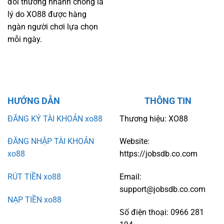
đổi thưởng nhanh chóng là
lý do XO88 được hàng
ngàn người chơi lựa chọn
mỗi ngày.
HƯỚNG DẪN
THÔNG TIN
ĐĂNG KÝ TÀI KHOẢN xo88
Thương hiệu: XO88
ĐĂNG NHẬP TÀI KHOẢN
Website:
xo88
https://jobsdb.co.com
RÚT TIỀN xo88
Email:
support@jobsdb.co.com
NẠP TIỀN xo88
Số điện thoại: 0966 281