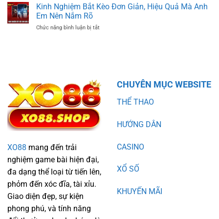
Tỷ
Kinh Nghiệm Bắt Kèo Đơn Giản, Hiệu Quả Mà Anh
Cần
Cao
Số
Biết
Em Nên Nắm Rõ
2025
Và
Để
Chức năng bình luận bị tắt
ở
Các
Cá
Kinh
Mẹo
Cược
Nghiệm
Dự
Được
Bắt
Đoán
Hiệu
Kèo
Chuẩn
Quả
Đơn
Xác
Giản,
Từ
CHUYÊN MỤC WEBSITE
Hiệu
Bet
Quả
Thủ
THỂ THAO
Mà
Lâu
Anh
Năm
Em
HƯỚNG DÂN
Nên
Nắm
Rõ
CASINO
XO88
mang đến trải
nghiệm game bài hiện đại,
XỔ SỐ
đa dạng thể loại từ tiến lên,
phỏm đến xóc đĩa, tài xỉu.
KHUYẾN MÃI
Giao diện đẹp, sự kiện
phong phú, và tính năng