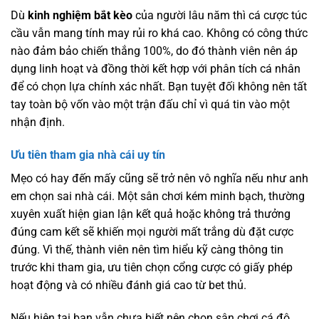
Dù
kinh nghiệm bắt kèo
của người lâu năm thì cá cược túc
cầu vẫn mang tính may rủi ro khá cao. Không có công thức
nào đảm bảo chiến thắng 100%, do đó thành viên nên áp
dụng linh hoạt và đồng thời kết hợp với phân tích cá nhân
để có chọn lựa chính xác nhất. Bạn tuyệt đối không nên tất
tay toàn bộ vốn vào một trận đấu chỉ vì quá tin vào một
nhận định.
Ưu tiên tham gia nhà cái uy tín
Mẹo có hay đến mấy cũng sẽ trở nên vô nghĩa nếu như anh
em chọn sai nhà cái. Một sân chơi kém minh bạch, thường
xuyên xuất hiện gian lận kết quả hoặc không trả thưởng
đúng cam kết sẽ khiến mọi người mất trắng dù đặt cược
đúng. Vì thế, thành viên nên tìm hiểu kỹ càng thông tin
trước khi tham gia, ưu tiên chọn cổng cược có giấy phép
hoạt động và có nhiều đánh giá cao từ bet thủ.
Nếu hiện tại bạn vẫn chưa biết nên chọn sân chơi cá độ