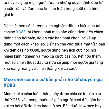
tư này sẽ giúp mọi người đưa ra những quyết định đầu tư
chuẩn xác và đảm bảo tính an toàn trong suốt quá trình
giải trí.
Đặc biệt hơn cả là trong kinh nghiệm đầu tư hiệu quả tại
casino
XO88
thì không phải mẹo nào cũng đem đến chiến
thắng cho hội viên, do đó các bạn phải chọn lọc và áp
dụng một cách khéo léo. Để hạn chế việc thua mất tiền oan
khi đến casino XO88, người dùng nên tích cực học hỏi
nhiều kinh nghiệm và mẹo cá cược casino. Kết hợp thêm
một số chiến thuật đầu tư nữa sẽ giúp mọi người gia tăng
khả năng mang về chiến thắng khi cá cược.
Mẹo chơi casino cơ bản phải nhớ từ chuyên gia
XO88
Mẹo chơi casino
luôn thắng này được chia sẻ từ các cao
thủ XO88, với mong muốn sẽ giúp người chơi đến gần hơn
với cơ hội đổi đời hơn bao giờ hết. Bên dưới là 4 mẹo hay