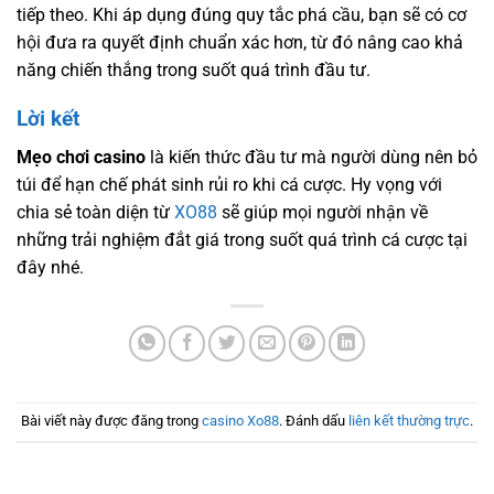
tiếp theo. Khi áp dụng đúng quy tắc phá cầu, bạn sẽ có cơ
hội đưa ra quyết định chuẩn xác hơn, từ đó nâng cao khả
năng chiến thắng trong suốt quá trình đầu tư.
Lời kết
Mẹo chơi casino
là kiến thức đầu tư mà người dùng nên bỏ
túi để hạn chế phát sinh rủi ro khi cá cược. Hy vọng với
chia sẻ toàn diện từ
XO88
sẽ giúp mọi người nhận về
những trải nghiệm đắt giá trong suốt quá trình cá cược tại
đây nhé.
Bài viết này được đăng trong
casino Xo88
. Đánh dấu
liên kết thường trực
.