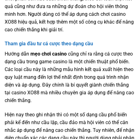
quả cũng như đưa ra những dự đoán cho hội viên thông
minh hơn. Người dùng có thể áp dụng cách chơi casino
XO88 hiệu quả, kết hợp thêm một số công cụ khác để nâng
cao chiến thắng khi giải trí.
Tham gia đầu tư cá cược theo dạng cầu
Hướng dẫn
mẹo chơi casino
cũng chỉ ra rằng cá cược theo
dạng cầu trong game casino là một chiến thuật phổ biến.
Các loại cầu này là những mẫu hình kết quả xuất hiện theo
quy luật mang đến lợi thế nhất định trong quá trình nhận
diện và áp dụng. Đây chính là bí quyết giành chiến thắng
tại casino XO88 mà nhiều chuyên gia áp dụng để nâng cao
chiến thắng.
Hiện nay theo ghi nhận thì có một số dạng cầu phổ biến
phải kể đến như cầu lặp, cầu đảo mà hội viên có thể cân
nhắc áp dụng để nâng cao chiến thắng. Tuy nhiên, để nhận
diện chuẩn xác các dạng cầu này thì người dùng phải phân